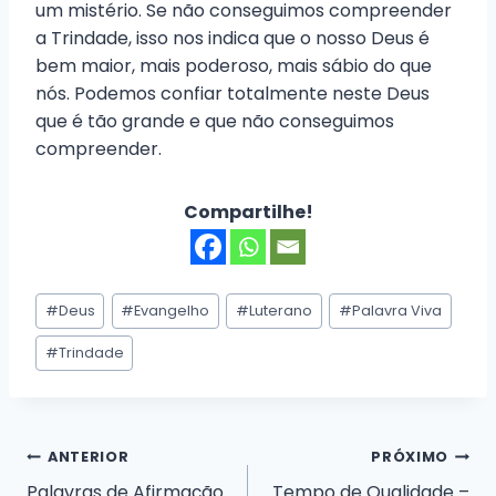
um mistério. Se não conseguimos compreender
a Trindade, isso nos indica que o nosso Deus é
bem maior, mais poderoso, mais sábio do que
nós. Podemos confiar totalmente neste Deus
que é tão grande e que não conseguimos
compreender.
Compartilhe!
Tags
#
Deus
#
Evangelho
#
Luterano
#
Palavra Viva
do
Post:
#
Trindade
Navegação
ANTERIOR
PRÓXIMO
Palavras de Afirmação
Tempo de Qualidade –