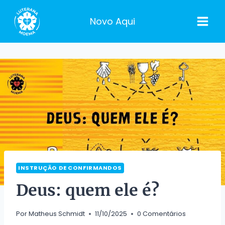
Pular
para
Novo Aqui
o
Conteúdo
INSTRUÇÃO DE CONFIRMANDOS
Deus: quem ele é?
Por
Matheus Schmidt
11/10/2025
0 Comentários