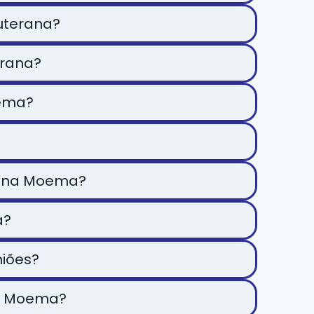
Luterana?
erana?
oema?
erana Moema?
a?
niões?
na Moema?