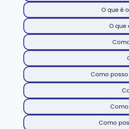
O que é o
O que 
Como
Como posso 
Co
Como p
Como poss