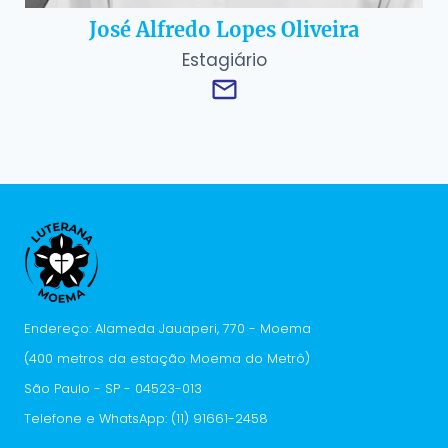
José Alfredo Lopes Oliveira
Estagiário
Endereço: Alameda Jauaperi, 770 - Moema
(400 metros da estação Moema do Metrô)
São Paulo - SP - 04523-013
Telefone e WhatsApp: (11) 91661-2458