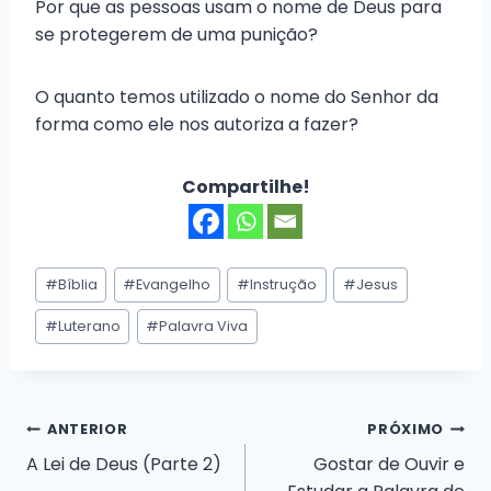
Por que as pessoas usam o nome de Deus para
se protegerem de uma punição?
O quanto temos utilizado o nome do Senhor da
forma como ele nos autoriza a fazer?
Compartilhe!
Tags
#
Bíblia
#
Evangelho
#
Instrução
#
Jesus
do
Post:
#
Luterano
#
Palavra Viva
Navegação
ANTERIOR
PRÓXIMO
A Lei de Deus (Parte 2)
Gostar de Ouvir e
de