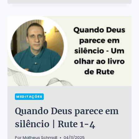
SOBRE
A
REFORMA
LUTERANA,
DIA
DE
TODOS
OS
SANTOS
E
DIA
DE
FINADOS
MEDITAÇÕES
Quando Deus parece em
silêncio | Rute 1-4
Por
Matheus Schmidt
04/11/2025