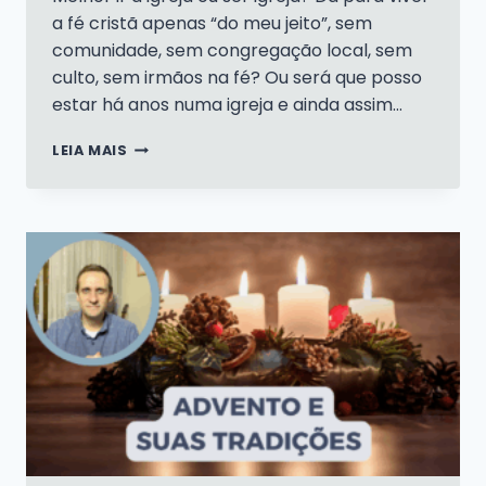
a fé cristã apenas “do meu jeito”, sem
comunidade, sem congregação local, sem
culto, sem irmãos na fé? Ou será que posso
estar há anos numa igreja e ainda assim…
É
LEIA MAIS
MELHOR
IR
À
IGREJA
OU
SER
IGREJA?