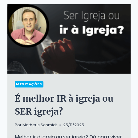
REFLEXÕES
SOBRE
O
SALMO
46
MEDITAÇÕES
É melhor IR à igreja ou
SER igreja?
Por
Matheus Schmidt
25/11/2025
Melhor ir à igreja ou ser igreja? Dá para viver