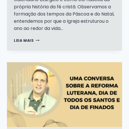
própria história da fé cristã. Observamos a
formação dos tempos da Páscoa e do Natal,
entendemos por que a Igreja estruturou o
ano ao redor da vida…
O
LEIA MAIS
QUE
É
O
CALENDÁRIO
LITÚRGICO?