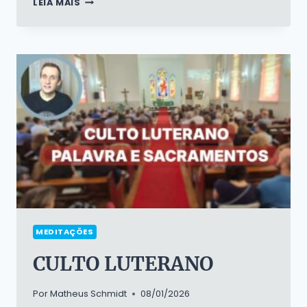
LEIA MAIS
QUANDO,
SENHOR?
ISAÍAS
11
E
O
ADVENTO
MEDITAÇÕES
CULTO LUTERANO
Por
Matheus Schmidt
08/01/2026