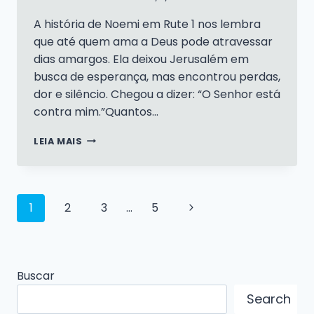
A história de Noemi em Rute 1 nos lembra
que até quem ama a Deus pode atravessar
dias amargos. Ela deixou Jerusalém em
busca de esperança, mas encontrou perdas,
dor e silêncio. Chegou a dizer: “O Senhor está
contra mim.”Quantos…
QUANDO
LEIA MAIS
DEUS
PARECE
EM
SILÊNCIO
Navegação
Página
1
2
3
…
5
|
RUTE
Seguinte
da
1-
4
Página
Buscar
Search