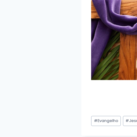
Tags
#
Evangelho
#
Jes
do
Post: