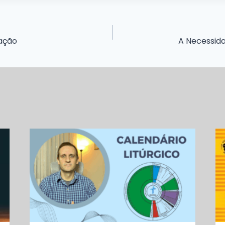
nação
A Necessid