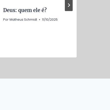
Deus: quem ele é?
C. S. 
sobre
Por
Matheus Schmidt
11/10/2025
Por
Mathe