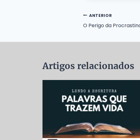
Navegação
ANTERIOR
O Perigo da Procrasti
de
Post
Artigos relacionados