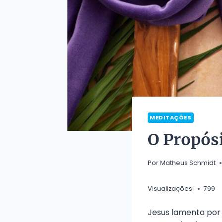
MEDITAÇÕES
O Propós
Por
Matheus Schmidt
Visualizações:
799
Jesus lamenta por 