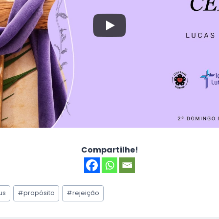
Compartilhe!
us
#
propósito
#
rejeição