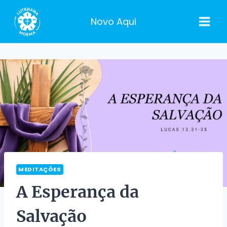
Pular
para
Novo Aqui
o
Conteúdo
MEDITAÇÕES
A Esperança da
Salvação