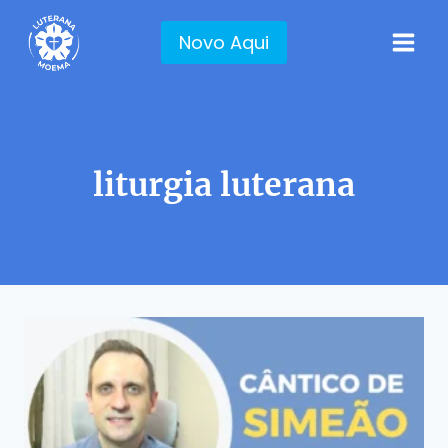
Pular
para
Novo Aqui
o
Conteúdo
liturgia luterana