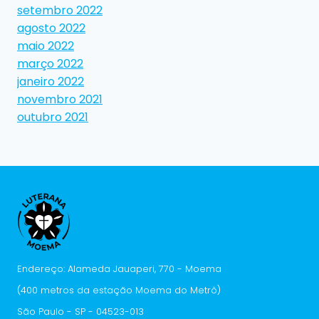
setembro 2022
agosto 2022
maio 2022
março 2022
janeiro 2022
novembro 2021
outubro 2021
Endereço: Alameda Jauaperi, 770 - Moema
(400 metros da estação Moema do Metrô)
São Paulo - SP - 04523-013