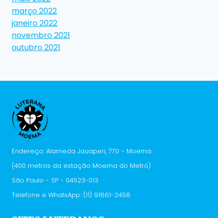
março 2022
janeiro 2022
novembro 2021
outubro 2021
Endereço: Alameda Jauaperi, 770 - Moema
(400 metros da estação Moema do Metrô)
São Paulo - SP - 04523-013
Telefone e WhatsApp: (11) 91661-2458