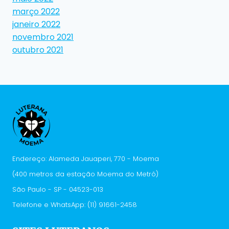
março 2022
janeiro 2022
novembro 2021
outubro 2021
Endereço: Alameda Jauaperi, 770 - Moema
(400 metros da estação Moema do Metrô)
São Paulo - SP - 04523-013
Telefone e WhatsApp: (11) 91661-2458