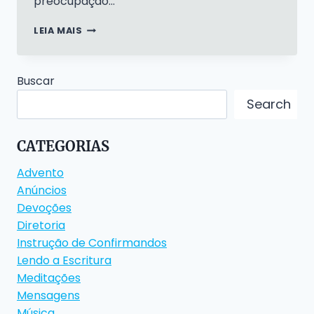
preocupação…
GUIA
LEIA MAIS
DE
ESTUDO
BÍBLICO:
Buscar
A
SOLIDÃO
Search
DA
CRUZ
CATEGORIAS
Advento
Anúncios
Devoções
Diretoria
Instrução de Confirmandos
Lendo a Escritura
Meditações
Mensagens
Música