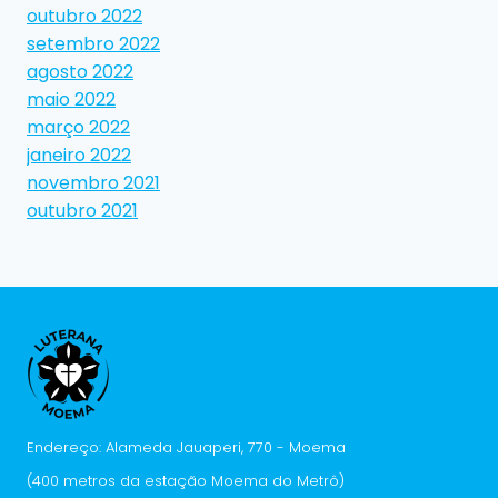
outubro 2022
setembro 2022
agosto 2022
maio 2022
março 2022
janeiro 2022
novembro 2021
outubro 2021
Endereço: Alameda Jauaperi, 770 - Moema
(400 metros da estação Moema do Metrô)