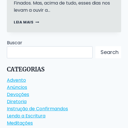
Finados. Mas, acima de tudo, esses dias nos
levam a ouvir a…
UMA
LEIA MAIS
CONVERSA
SOBRE
A
Buscar
REFORMA
LUTERANA,
Search
DIA
DE
TODOS
CATEGORIAS
OS
SANTOS
Advento
E
Anúncios
DIA
Devoções
DE
FINADOS
Diretoria
Instrução de Confirmandos
Lendo a Escritura
Meditações