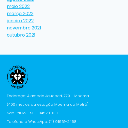
maio 2022
março 2022
janeiro 2022
novembro 2021
outubro 2021
Endereço: Alameda Jauaperi, 770 - Moema
(400 metros da estação Moema do Metrô)
São Paulo - SP - 04523-013
Telefone e WhatsApp: (11) 91661-2458