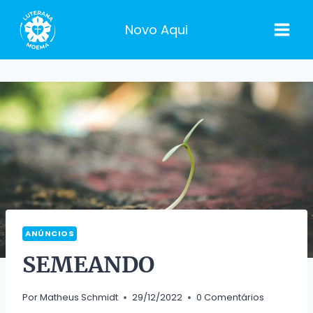
Pular
para
Novo Aqui
o
Conteúdo
ANÚNCIOS
SEMEANDO
Por
Matheus Schmidt
29/12/2022
0 Comentários