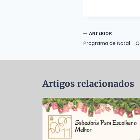
Navegação
ANTERIOR
Programa de Natal – 
de
Post
Artigos relacionados