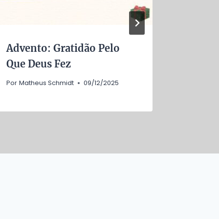
Advento: Gratidão Pelo
Onde 
Que Deus Fez
Quand
Por
Matheus Schmidt
09/12/2025
Por
Mathe