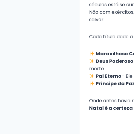
séculos está se cu
Não com exércitos
salvar.
Cada título dado a
Maravilhoso C
Deus Poderoso
morte.
Pai Eterno
– Ele
Príncipe da Pa
Onde antes havia 
Natal é a certeza