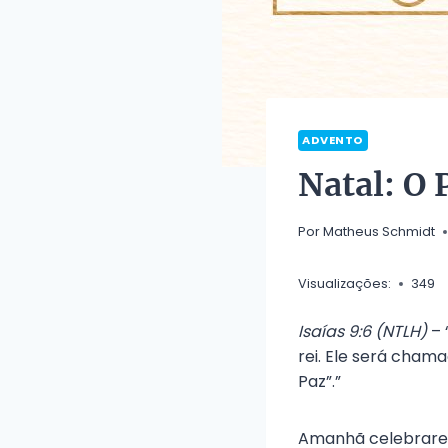
ADVENTO
Natal: O 
Por
Matheus Schmidt
Visualizações:
349
Isaías 9:6 (NTLH)
– 
rei. Ele será chama
Paz”.”
Amanhã celebrarem