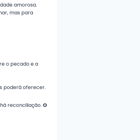
ildade amorosa.
nar, mas para
bre o pecado e a
s poderá oferecer.
há reconciliação.
O