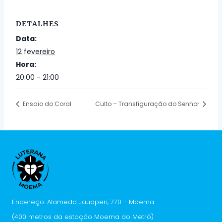
DETALHES
Data:
12 fevereiro
Hora:
20:00 - 21:00
Ensaio do Coral
Culto – Transfiguração do Senhor
Endereço: Alameda Jauaperi, 770 - Moema
(400 metros da estação Moema do Metrô)