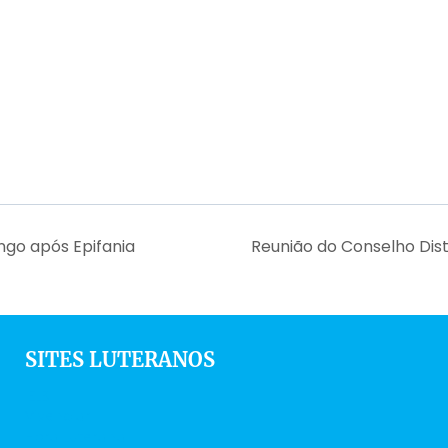
ngo após Epifania
Reunião do Conselho Dist
SITES LUTERANOS
IELB
Vivenciar
Hora Luterana