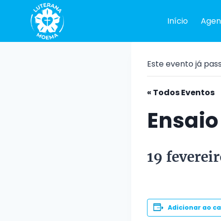
Pular
para
Início
Agen
o
Conteúdo
Este evento já pas
« Todos Eventos
Ensaio
19 feverei
Adicionar ao c