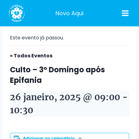
Pular
para
Novo Aqui
o
Conteúdo
Este evento já passou.
« Todos Eventos
Culto – 3º Domingo após
Epifania
26 janeiro, 2025 @ 09:00
-
10:30
Adicionar ao calendário