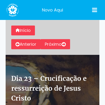
Pular
para
Novo Aqui
o
Conteúdo
Início
Anterior
Próximo
Dia 23 –
Crucificação e
ressurreição de Jesus
Cristo