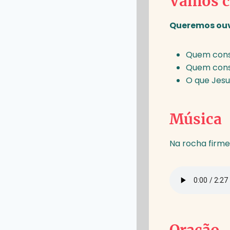
Vamos c
Queremos ouv
Quem const
Quem const
O que Jes
Música
Na rocha firme
Oração