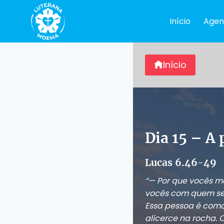
Pular
para
Início
Agen
o
Conteúdo
Início
Dia 15 – A 
Lucas 6.46-49
“— Por que vocês m
vocês com quem se
Essa pessoa é com
alicerce na rocha. 