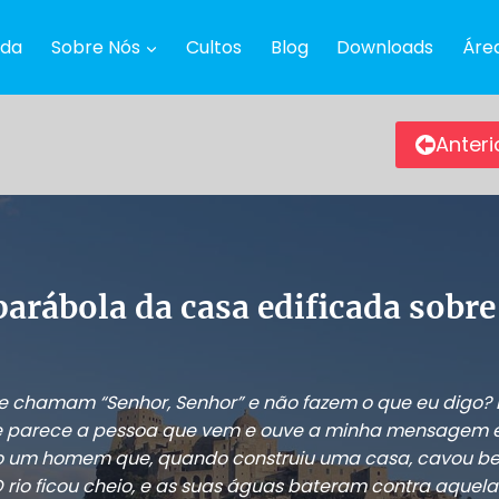
da
Sobre Nós
Cultos
Blog
Downloads
Áre
Anteri
parábola da casa edificada sobre
e chamam “Senhor, Senhor” e não fazem o que eu digo? 
 parece a pessoa que vem e ouve a minha mensagem e 
o um homem que, quando construiu uma casa, cavou be
O rio ficou cheio, e as suas águas bateram contra aquel