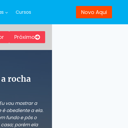
Novo Aqui
as
Cursos
or
Próximo
 a rocha
Eu vou mostrar a
é obediente a ela.
m fundo e pôs o
a casa; porém ela