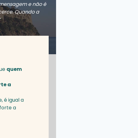
a mensagem e não é
cerce. Quando a
”
que
quem
te a
 é igual a
forte a