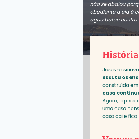
não se abalou por
obediente a ela é 
água bateu contra a
História
Jesus ensinava
escuta os ens
construída em
casa continua
Agora, a pesso
uma casa const
casa cai e fica